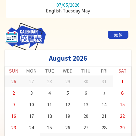
圓玄三中盃籃球邀請賽
07/05/2026
English Tuesday May
金盃季軍
李鎬昕(5D)
袁蔚熙(5D)
吳鍾坡(5C)
黃鎧威(5B)
蕭浚彥(5C)
黃諾謙(5E)
更多
2025-2026香港課外活動優秀學生表揚計劃
優秀學生表揚獎
羅天約(6D)
August 2026
2026 AI中文故事『繪』故事創作與「AI圖像生成
SUN
MON
TUE
WED
THU
FRI
SAT
挑戰賽」
26
27
28
29
30
31
1
銅獎
莊芯穎(6D)
2
3
4
5
6
7
8
優異獎
葉芊希(6E)
9
10
11
12
13
14
15
2025-2026年度西貢區小學校際羽毛球比賽
16
17
18
19
20
21
22
女子組單打賽優異
招逸晴(5D)
23
24
25
26
27
28
29
獎