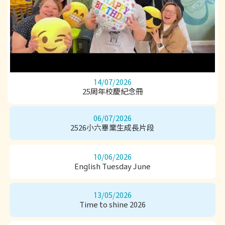
陳梓玥(4C)
黃美琳(4C)
魏皓晞(4D)
姚泳希(4D)
陳正霖(4E)
呂蔚藍(4E)
蘇嘉兒(4E)
宋鏸珊(4E)
翁靖敏(4E)
2025/26學年「西貢區學生飛躍表現獎勵計劃」
14/07/2026
傑出表現獎
黃梓淇(6D)
魏健煜(6B)
蔡承晉(6B)
25周年校慶紀念冊
吳宸安6B)
黃靖雪(5E)
楊灝朗(5D)
06/07/2026
2526小六畢業生成長片段
Dunk Sport 籃球邀請賽
季軍
黃諾謙(5E)
袁蔚熙(5D)
黃鎧威(5B)
10/06/2026
余卓嵐(4D)
余聿非(5D)
吳鍾坡(5C)
English Tuesday June
蔡澤威(4E)
葉晉希(4C)
李鎬昕(5D)
蕭浚彥(5C)
涂万豪(4E)
葉信希(4C)
13/05/2026
邱駿諾(3E)
Time to shine 2026