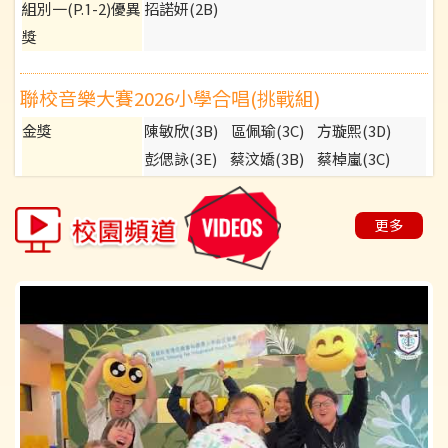
組別一(P.1-2)優異
招諾妍(2B)
獎
聯校音樂大賽2026小學合唱(挑戰組)
金獎
陳敏欣(3B)
區佩瑜(3C)
方璇熙(3D)
彭偲詠(3E)
蔡汶嬌(3B)
蔡棹嵐(3C)
佘柏言(3D)
許佳鑫(3E)
麥茵善(3B)
林家誼(3C)
曾曉渝(3D)
殷莃舜(3E)
更多
吳奕凡(3B)
謝依雅(3C)
何卓楠(3E)
楊堔瑜(3E)
殷莃童(3B)
張鈞瑜(3C)
龔凱瑤(3E)
趙順盈(4B)
古禧怡(4B)
陳穎怡(4C)
張梓妍(4D)
彭敏樺(4D)
關堯彤(4B)
何樂曦(4C)
鄭亦嵐(4D)
薛曜崙(4D)
蘇洛頣(4B)
劉晉豪(4C)
林玥兒(4D)
施雅晴(4D)
黃文希(4B)
廖天欣(4C)
李以晴(4D)
曾君琳(4D)