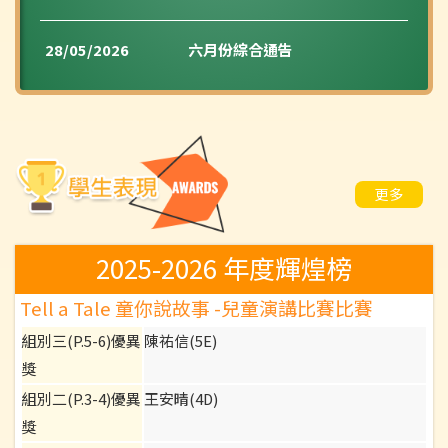
28/05/2026
六月份綜合通告
更多
2025-2026 年度輝煌榜
Tell a Tale 童你說故事 -兒童演講比賽比賽
組別三(P.5-6)優異
陳祐信(5E)
獎
組別二(P.3-4)優異
王安晴(4D)
獎