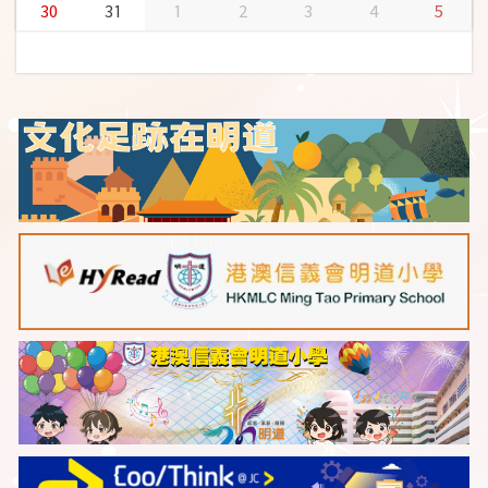
30
31
1
2
3
4
5
Canadian English Writing Competition 2025-
26 (Arch Cup)
Live Final
呂啟聰(6E)
Competition-
Gold Award
Live Preliminary
呂啟聰(6E)
Competition-
Bronze Award
Live Semi-final
呂啟聰(6E)
Competition-
Silver Award
Live Final
呂啟聰(6E)
Competition-
Gold Award