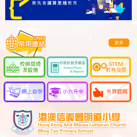
Live Final
劉希言(6D)
Competition-
Silver Award
香港學校戲劇節
更多
傑出合作獎
莊皓雪(5D)
陳蕊蕊(5E)
黃靖雪(5E)
邱梓晴(4E)
陸毅嶠(5D)
鄭晴(5E)
陳梓玥(4C)
周純一(3D)
楊灝朗(5D)
關瑞鏗(5E)
呂芷蕊(4D)
蔡詠童(3D)
陳𧙗信(5E)
梁愉立(5E)
劉杺奈(4E)
譚阡攸(3D)
何卓楠(3E)
許佳鑫(3E)
林俊穎(3E)
李洛孜(3E)
傑出舞台效果獎
莊皓雪(5D)
陳蕊蕊(5E)
黃靖雪(5E)
邱梓晴(4E)
陸毅嶠(5D)
鄭晴(5E)
陳梓玥(4C)
周純一(3D)
楊灝朗(5D)
關瑞鏗(5E)
呂芷蕊(4D)
蔡詠童(3D)