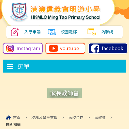
入學申請
校園電郵
內聯網
Instagram
youtube
facebook
選單
家長教師會
首頁
>
校風及學生支援
>
家校合作
>
家教會
>
校園相簿