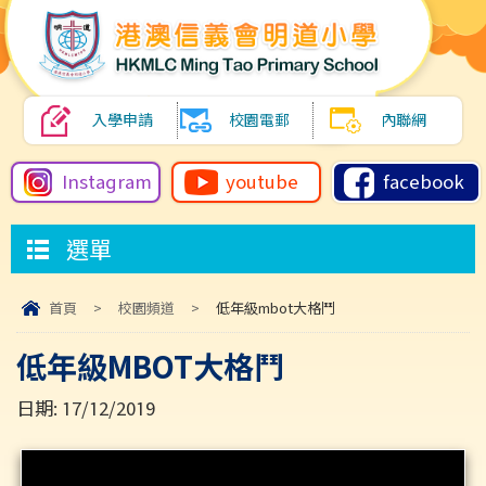
入學申請
校園電郵
內聯網
Instagram
youtube
facebook
選單
首頁
>
校園頻道
>
低年級mbot大格鬥
低年級MBOT大格鬥
日期:
17/12/2019